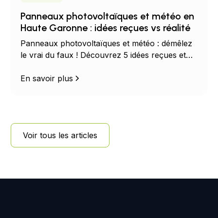
Panneaux photovoltaïques et météo en
Haute Garonne : idées reçues vs réalité
Panneaux photovoltaïques et météo : démêlez
le vrai du faux ! Découvrez 5 idées reçues et
les chiffres clés sur le rendement solaire selon
le soleil, la pluie, la neige et la température.
En savoir plus
Voir tous les articles