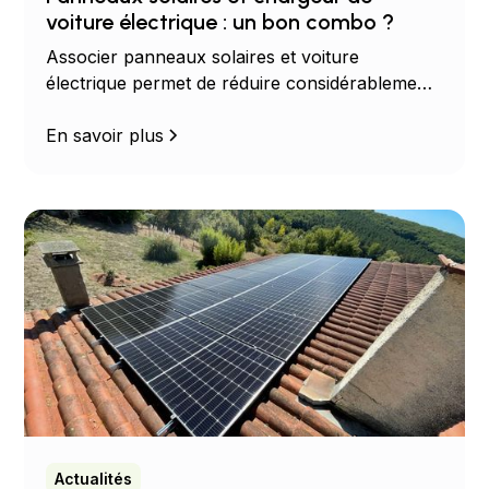
voiture électrique : un bon combo ?
Associer panneaux solaires et voiture
électrique permet de réduire considérablement
vos dépenses énergétiques. Découvrez les
avantages, les économies possibles et les
En savoir plus
solutions adaptées à votre habitation.
Actualités