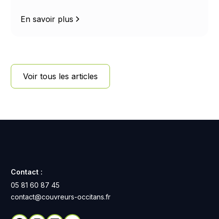
les chiffres clés sur le rendement solaire selon
le soleil, la pluie, la neige et la température.
En savoir plus
Voir tous les articles
Contact :
05 81 60 87 45
contact@couvreurs-occitans.fr