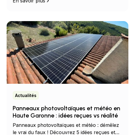
avantages, les économies possibles et les
En savoir plus
solutions adaptées à votre habitation.
Actualités
Panneaux photovoltaïques et météo en
Haute Garonne : idées reçues vs réalité
Panneaux photovoltaïques et météo : démêlez
le vrai du faux ! Découvrez 5 idées reçues et