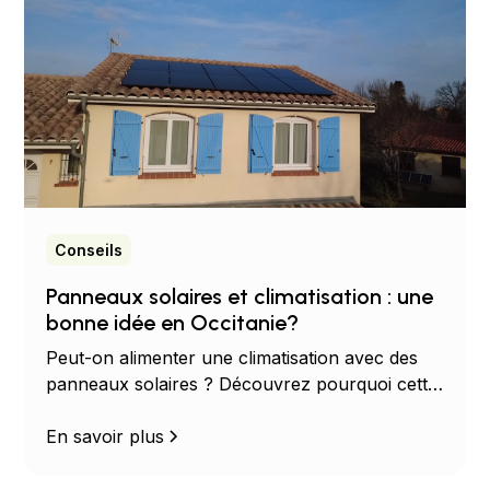
Conseils
Panneaux solaires et climatisation : une
bonne idée en Occitanie?
Peut-on alimenter une climatisation avec des
panneaux solaires ? Découvrez pourquoi cette
combinaison est idéale pour réduire votre
facture d'électricité en Occitanie.
En savoir plus