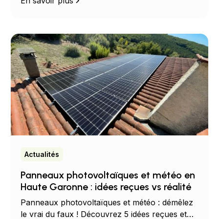
avantages, les économies possibles et les
En savoir plus
solutions adaptées à votre habitation.
Actualités
Panneaux photovoltaïques et météo en
Haute Garonne : idées reçues vs réalité
Panneaux photovoltaïques et météo : démêlez
le vrai du faux ! Découvrez 5 idées reçues et