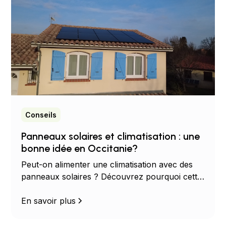
Conseils
Panneaux solaires et climatisation : une
bonne idée en Occitanie?
Peut-on alimenter une climatisation avec des
panneaux solaires ? Découvrez pourquoi cette
combinaison est idéale pour réduire votre
facture d'électricité en Occitanie.
En savoir plus