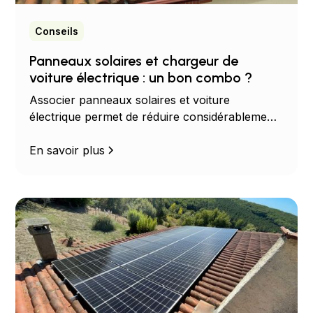
Conseils
Panneaux solaires et chargeur de
voiture électrique : un bon combo ?
Associer panneaux solaires et voiture
électrique permet de réduire considérablement
vos dépenses énergétiques. Découvrez les
avantages, les économies possibles et les
En savoir plus
solutions adaptées à votre habitation.