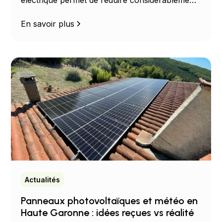
électrique permet de réduire considérablement
vos dépenses énergétiques. Découvrez les
avantages, les économies possibles et les
En savoir plus
solutions adaptées à votre habitation.
Actualités
Panneaux photovoltaïques et météo en
Haute Garonne : idées reçues vs réalité