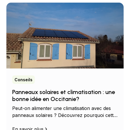
Conseils
Panneaux solaires et climatisation : une
bonne idée en Occitanie?
Peut-on alimenter une climatisation avec des
panneaux solaires ? Découvrez pourquoi cette
combinaison est idéale pour réduire votre
facture d'électricité en Occitanie.
En savoir plus