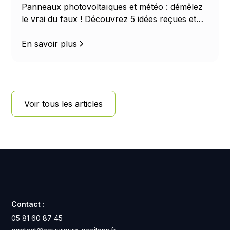
Panneaux photovoltaïques et météo : démêlez
le vrai du faux ! Découvrez 5 idées reçues et
les chiffres clés sur le rendement solaire selon
le soleil, la pluie, la neige et la température.
En savoir plus
Voir tous les articles
Contact :
05 81 60 87 45