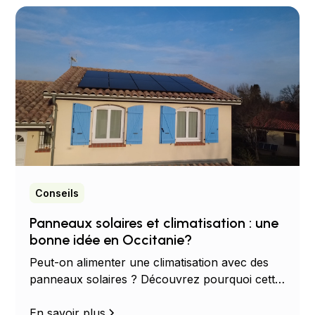
Conseils
Panneaux solaires et climatisation : une
bonne idée en Occitanie?
Peut-on alimenter une climatisation avec des
panneaux solaires ? Découvrez pourquoi cette
combinaison est idéale pour réduire votre
facture d'électricité en Occitanie.
En savoir plus