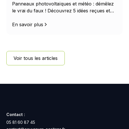
Panneaux photovoltaïques et météo : démêlez
le vrai du faux ! Découvrez 5 idées reçues et
les chiffres clés sur le rendement solaire selon
le soleil, la pluie, la neige et la température.
En savoir plus
Voir tous les articles
Contact :
05 81 60 87 45