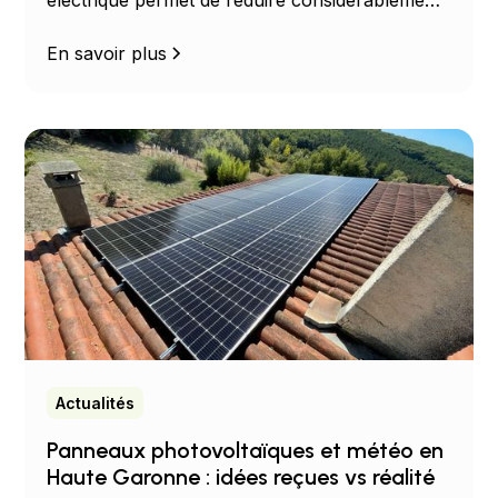
électrique permet de réduire considérablement
vos dépenses énergétiques. Découvrez les
avantages, les économies possibles et les
En savoir plus
solutions adaptées à votre habitation.
Actualités
Panneaux photovoltaïques et météo en
Haute Garonne : idées reçues vs réalité