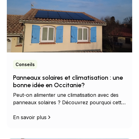
Conseils
Panneaux solaires et climatisation : une
bonne idée en Occitanie?
Peut-on alimenter une climatisation avec des
panneaux solaires ? Découvrez pourquoi cette
combinaison est idéale pour réduire votre
facture d'électricité en Occitanie.
En savoir plus