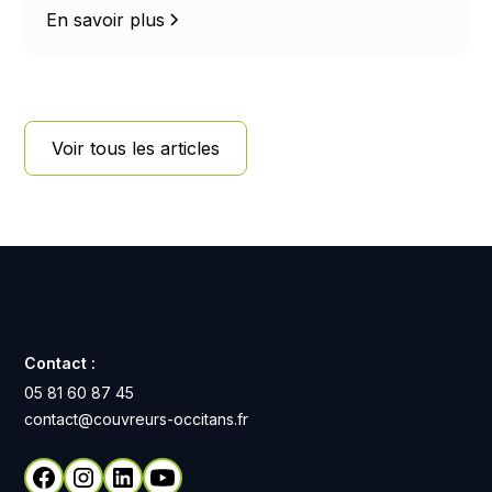
le soleil, la pluie, la neige et la température.
En savoir plus
Voir tous les articles
Contact :
05 81 60 87 45
contact@couvreurs-occitans.fr