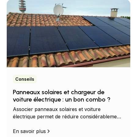
Conseils
Panneaux solaires et chargeur de
voiture électrique : un bon combo ?
Associer panneaux solaires et voiture
électrique permet de réduire considérablement
vos dépenses énergétiques. Découvrez les
avantages, les économies possibles et les
En savoir plus