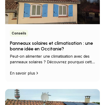
Conseils
Panneaux solaires et climatisation : une
bonne idée en Occitanie?
Peut-on alimenter une climatisation avec des
panneaux solaires ? Découvrez pourquoi cette
combinaison est idéale pour réduire votre
facture d'électricité en Occitanie.
En savoir plus