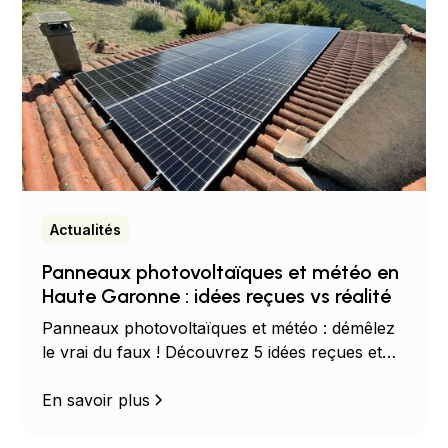
Actualités
Panneaux photovoltaïques et météo en
Haute Garonne : idées reçues vs réalité
Panneaux photovoltaïques et météo : démêlez
le vrai du faux ! Découvrez 5 idées reçues et
les chiffres clés sur le rendement solaire selon
le soleil, la pluie, la neige et la température.
En savoir plus