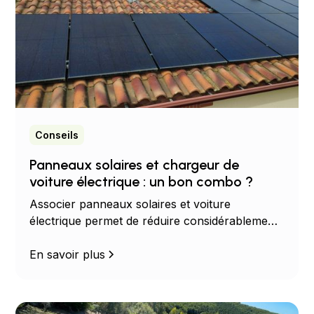
Conseils
Panneaux solaires et chargeur de
voiture électrique : un bon combo ?
Associer panneaux solaires et voiture
électrique permet de réduire considérablement
vos dépenses énergétiques. Découvrez les
avantages, les économies possibles et les
En savoir plus
solutions adaptées à votre habitation.